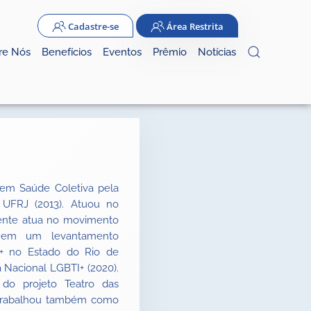
Cadastre-se
Área Restrita
re Nós
Benefícios
Eventos
Prêmio
Notícias
 em Saúde Coletiva pela
 UFRJ (2013). Atuou no
ente atua no movimento
, em um levantamento
TI+ no Estado do Rio de
 Nacional LGBTI+ (2020).
do projeto Teatro das
. Trabalhou também como