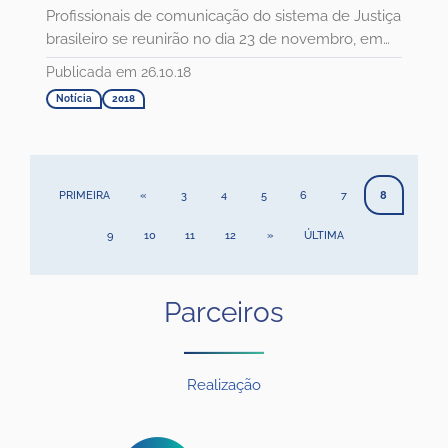
Profissionais de comunicação do sistema de Justiça
brasileiro se reunirão no dia 23 de novembro, em
São Luís (MA),...
Publicada em 26.10.18
Notícia
2018
PRIMEIRA
«
3
4
5
6
7
8
9
10
11
12
»
ÚLTIMA
Parceiros
Realização