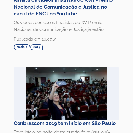
Assista os vídeos finalistas do XVII Prêmio
Nacional de Comunicação e Justiça no
canal do FNCJ no Youtube
Os vídeos dos cases finalistas do XV Prêmio
Nacional de Comunicação e Justiça já estão
disponíveis no Youtube do...
Publicada em 16.07.19
Notícia
2019
Conbrascom 2019 tem início em São Paulo
Teve início na noite desta quarta-feira (29), o XV