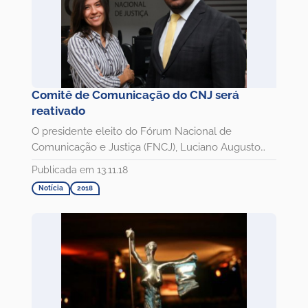
Comitê de Comunicação do CNJ será
reativado
O presidente eleito do Fórum Nacional de
Comunicação e Justiça (FNCJ), Luciano Augusto
Souza Andrade, reuniu-se nessa...
Publicada em 13.11.18
Notícia
2018