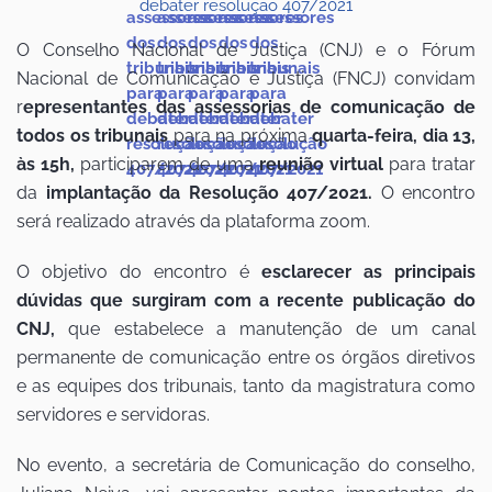
O Conselho Nacional de Justiça (CNJ) e o Fórum
Nacional de Comunicação e Justiça (FNCJ) convidam
r
epresentantes das assessorias de comunicação de
todos os tribunais
para na próxima
quarta-feira, dia 13,
às 15h,
participarem de uma
reunião virtual
para tratar
da
implantação da Resolução 407/2021.
O encontro
será realizado através da plataforma zoom.
O objetivo do encontro é
esclarecer as principais
dúvidas que surgiram com a recente publicação do
CNJ,
que estabelece a manutenção de um canal
permanente de comunicação entre os órgãos diretivos
e as equipes dos tribunais, tanto da magistratura como
servidores e servidoras.
No evento, a secretária de Comunicação do conselho,