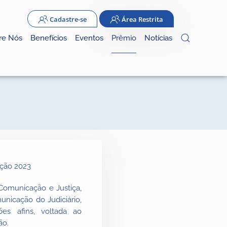
Cadastre-se
Área Restrita
re Nós
Benefícios
Eventos
Prêmio
Notícias
Comunicação e Justiça,
nicação do Judiciário,
ões afins, voltada ao
ão.