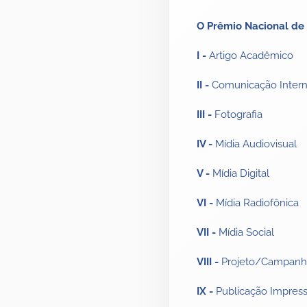
O Prêmio Nacional de 
I -
Artigo Acadêmico
II -
Comunicação Inter
III -
Fotografia
IV -
Mídia Audiovisual
V -
Mídia Digital
VI -
Mídia Radiofônica
VII -
Mídia Social
VIII -
Projeto/Campanha 
IX -
Publicação Impress