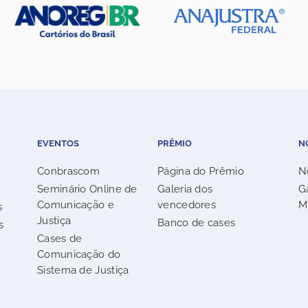
EVENTOS
PRÊMIO
N
Conbrascom
Página do Prêmio
N
Seminário Online de
Galeria dos
G
Comunicação e
vencedores
M
s
Justiça
Banco de cases
s
Cases de
Comunicação do
Sistema de Justiça