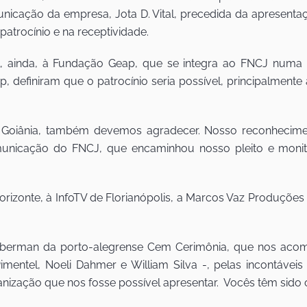
icação da empresa, Jota D. Vital, precedida da apresentaç
atrocínio e na receptividade.
, ainda, à Fundação Geap, que se integra ao FNCJ numa 
 definiram que o patrocínio seria possível, principalmente a
e Goiânia, também devemos agradecer. Nosso reconhecime
municação do FNCJ, que encaminhou nosso pleito e monit
izonte, à InfoTV de Florianópolis, a Marcos Vaz Produções e
Liberman da porto-alegrense Cem Cerimônia, que nos ac
imentel, Noeli Dahmer e William Silva -, pelas incontávei
ganização que nos fosse possível apresentar. Vocês têm sid