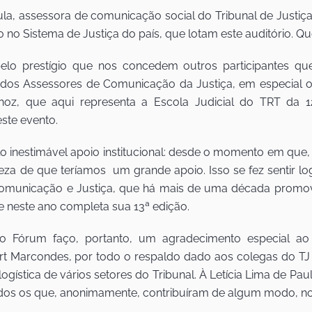
la, assessora de comunicação social do Tribunal de Justiç
o Sistema de Justiça do país, que lotam este auditório. Q
o prestígio que nos concedem outros participantes que
 dos Assessores de Comunicação da Justiça, em especial o 
oz, que aqui representa a Escola Judicial do TRT da 
este evento.
elo inestimável apoio institucional: desde o momento em que,
za de que teríamos um grande apoio. Isso se fez sentir lo
e Comunicação e Justiça, que há mais de uma década prom
 neste ano completa sua 13ª edição.
Fórum faço, portanto, um agradecimento especial ao Pr
t Marcondes, por todo o respaldo dado aos colegas do TJ
ogística de vários setores do Tribunal. À Letícia Lima de Pau
odos os que, anonimamente, contribuíram de algum modo, n