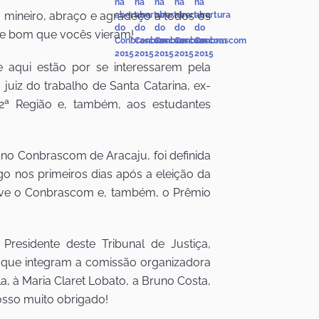
a mineiro, abraço e agradeço a todos os
ue bom que vocês vieram!
 aqui estão por se interessarem pela
juiz do trabalho de Santa Catarina, ex-
12ª Região e, também, aos estudantes
 no Conbrascom de Aracaju, foi definida
go nos primeiros dias após a eleição da
ove o Conbrascom e, também, o Prêmio
esidente deste Tribunal de Justiça,
 que integram a comissão organizadora
la, à Maria Claret Lobato, a Bruno Costa,
osso muito obrigado!