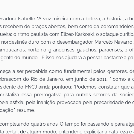
dora Isabelle: “A voz mineira com a beleza, a história, a h
os recebem de braços abertos, bem como da coromandelense
queira; o ritmo paulista com Elizeo Karkoski; o sotaque curi
nordestinês duro com o desembargador Marcelo Navarro, e 
nambucanos, norte rio-grandenses, gaúchos, paraenses, pro
nte do mundo... E isso nos ajudará a pensar bastante a parti
omeça a ser percebida como fundamental pelos gestores, d
onbrascom do Rio de Janeiro, em junho de 2011, “ como a c
residente do FNCJ ainda pontuou: “Podemos constatar que 
ristaliza essa prerrogativa para outros setores da socie
 “É pela asfixia, pela inanição provocada pela precariedade d
cação”, resume.
 completando quatro anos. O tempo foi passando e para al
sta tentar, de algum modo, entender e explicitar a natureza 