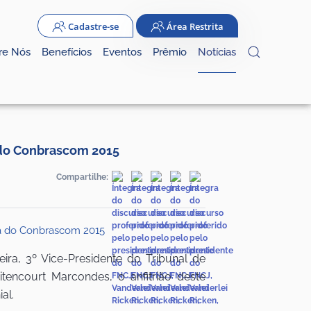
Cadastre-se
Área Restrita
re Nós
Benefícios
Eventos
Prêmio
Notícias
a do Conbrascom 2015
Compartilhe:
a, 3º Vice-Presidente do Tribunal de
tencourt Marcondes, o anfitrião deste
al.