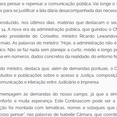
ara pensar e repensar a comunicação pública. Vai longe o
para se justificar a lida diária desacompanhada das necessá
produzido, nos últimos dias, matérias que destacam o s
 14. A nova era da administração pública, que guindou o CN
a pelo presidente do Conselho, ministro Ricardo Lewand
 maio. As palavras do ministro: “Hoje, a administração não
gico. Não se faz nada sem planejar a curto, médio e longo p
e em números, dados concretos da realidade, do entorno f
do ministro, destaca que, além de demandas pontuais, o
 estudos e publicações sobre o acesso à Justiça, composi
comunicação e interação entre Judiciário e imprensa.
 mensagem às demandas do nosso campo, já que a simpl
nforto e muita esperança. Este Conbrascom pode ser a 
ação foi montada com temáticas, nomes e sotaques que 
nosso pensar”, nas palavras de Isabelle Câmara, que coor