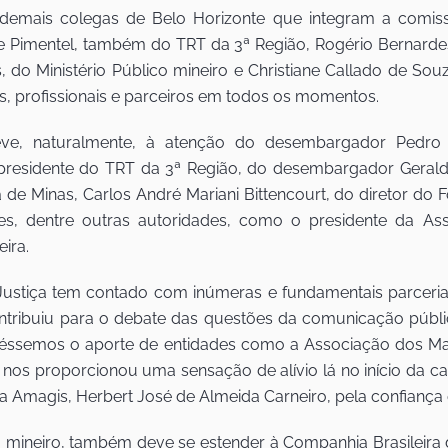
emais colegas de Belo Horizonte que integram a comissão
 Pimentel, também do TRT da 3ª Região, Rogério Bernardes 
 do Ministério Público mineiro e Christiane Callado de Souz
s, profissionais e parceiros em todos os momentos.
ve, naturalmente, à atenção do desembargador Pedro Bi
presidente do TRT da 3ª Região, do desembargador Gerald
 de Minas, Carlos André Mariani Bittencourt, do diretor do 
s, dentre outras autoridades, como o presidente da Asso
ira.
stiça tem contado com inúmeras e fundamentais parceria
tribuiu para o debate das questões da comunicação públic
véssemos o aporte de entidades como a Associação dos Magi
ue nos proporcionou uma sensação de alívio lá no início da c
 Amagis, Herbert José de Almeida Carneiro, pela confiança 
io mineiro, também deve se estender à Companhia Brasileira