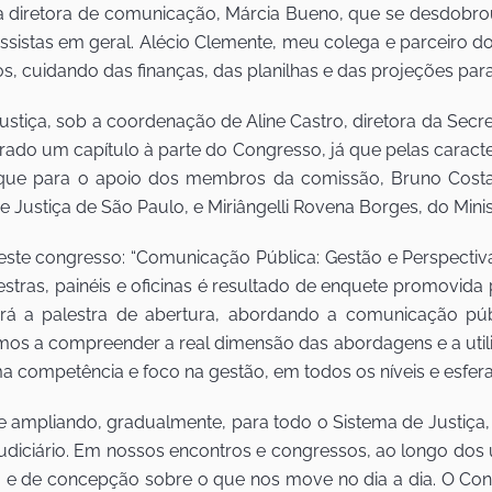
diretora de comunicação, Márcia Bueno, que se desdobrou 
sistas em geral. Alécio Clemente, meu colega e parceiro do
cuidando das finanças, das planilhas e das projeções para
stiça, sob a coordenação de Aline Castro, diretora da Secr
erado um capítulo à parte do Congresso, já que pelas caracte
aque para o apoio dos membros da comissão, Bruno Costa, 
e Justiça de São Paulo, e Miriângelli Rovena Borges, do Minis
ste congresso: “Comunicação Pública: Gestão e Perspectiv
estras, painéis e oficinas é resultado de enquete promovida 
á a palestra de abertura, abordando a comunicação púb
remos a compreender a real dimensão das abordagens e a uti
ma competência e foco na gestão, em todos os níveis e esfer
 se ampliando, gradualmente, para todo o Sistema de Justi
udiciário. Em nossos encontros e congressos, ao longo dos 
ra e de concepção sobre o que nos move no dia a dia. O C