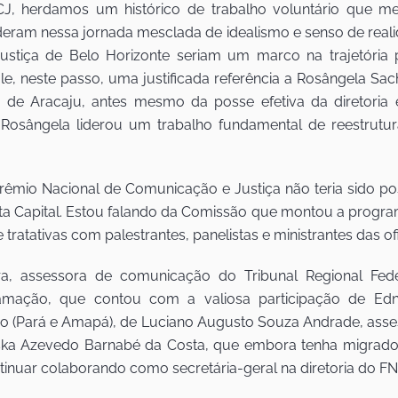
 herdamos um histórico de trabalho voluntário que me
ram nessa jornada mesclada de idealismo e senso de real
stiça de Belo Horizonte seriam um marco na trajetória 
e, neste passo, uma justificada referência a Rosângela Sach
e Aracaju, antes mesmo da posse efetiva da diretoria ele
. Rosângela liderou um trabalho fundamental de reestrutu
êmio Nacional de Comunicação e Justiça não teria sido poss
ta Capital. Estou falando da Comissão que montou a progr
ratativas com palestrantes, panelistas e ministrantes das ofi
a, assessora de comunicação do Tribunal Regional Fed
ação, que contou com a valiosa participação de Edne
o (Pará e Amapá), de Luciano Augusto Souza Andrade, asse
liska Azevedo Barnabé da Costa, que embora tenha migrado
inuar colaborando como secretária-geral na diretoria do FN