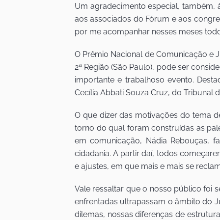
Um agradecimento especial, também, à 
aos associados do Fórum e aos congres
por me acompanhar nesses meses todos, 
O Prêmio Nacional de Comunicação e Ju
2ª Região (São Paulo), pode ser consid
importante e trabalhoso evento. Dest
Cecília Abbati Souza Cruz, do Tribunal d
O que dizer das motivações do tema de
torno do qual foram construídas as pal
em comunicação, Nádia Rebouças, far
cidadania. A partir daí, todos começa
e ajustes, em que mais e mais se recla
Vale ressaltar que o nosso público foi
enfrentadas ultrapassam o âmbito do J
dilemas, nossas diferenças de estrutu